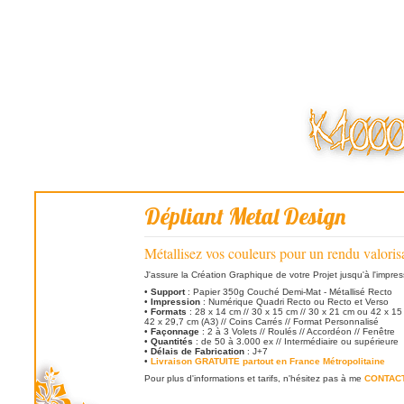
Dépliant Metal Design
Métallisez vos couleurs pour un rendu valorisa
J'assure la Création Graphique de votre Projet jusqu'à l'impres
•
Support
: Papier 350g Couché Demi-Mat - Métallisé Recto
•
Impression
: Numérique Quadri Recto ou Recto et Verso
•
Formats
: 28 x 14 cm // 30 x 15 cm // 30 x 21 cm ou 42 x 15 
42 x 29,7 cm (A3) // Coins Carrés // Format Personnalisé
•
Façonnage
: 2 à 3 Volets // Roulés // Accordéon // Fenêtre
•
Quantités
: de 50 à 3.000 ex // Intermédiaire ou supérieure
•
Délais de Fabrication
: J+7
•
Livraison GRATUITE partout en France Métropolitaine
Pour plus d'informations et tarifs, n'hésitez pas à me
CONTAC