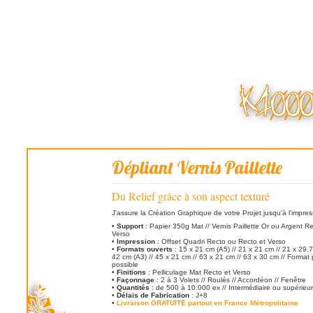
Dépliant Vernis Paillette
Du Relief grâce à son aspect texturé
J'assure la Création Graphique de votre Projet jusqu'à l'impres
•
Support
: Papier 350g Mat // Vernis Paillette Or ou Argent R
Verso
•
Impression
: Offset Quadri Recto ou Recto et Verso
•
Formats ouverts
: 15 x 21 cm (A5) // 21 x 21 cm // 21 x 29,7
42 cm (A3) // 45 x 21 cm // 63 x 21 cm // 63 x 30 cm // Format
possible
•
Finitions
: Pelliculage Mat Recto et Verso
•
Façonnage
: 2 à 3 Volets // Roulés // Accordéon // Fenêtre
•
Quantités
: de 500 à 10.000 ex // Intermédiaire ou supérieu
•
Délais de Fabrication
: J+8
•
Livraison GRATUITE partout en France Métropolitaine