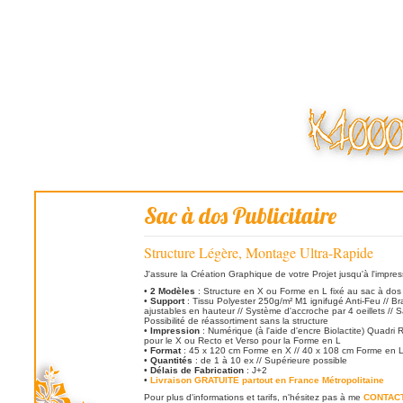
Sac à dos Publicitaire
Structure Légère, Montage Ultra-Rapide
J'assure la Création Graphique de votre Projet jusqu'à l'impres
•
2 Modèles
: Structure en X ou Forme en L fixé au sac à dos
•
Support
: Tissu Polyester 250g/m² M1 ignifugé Anti-Feu // B
ajustables en hauteur // Système d'accroche par 4 oeillets // S
Possibilité de réassortiment sans la structure
•
Impression
: Numérique (à l'aide d'encre Biolactite) Quadri
pour le X ou Recto et Verso pour la Forme en L
•
Format
: 45 x 120 cm Forme en X // 40 x 108 cm Forme en 
•
Quantités
: de 1 à 10 ex // Supérieure possible
•
Délais de Fabrication
: J+2
•
Livraison GRATUITE partout en France Métropolitaine
Pour plus d'informations et tarifs, n'hésitez pas à me
CONTAC