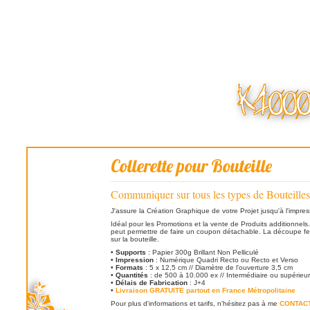
Collerette pour Bouteille
Communiquer sur tous les types de Bouteilles
J'assure la Création Graphique de votre Projet jusqu'à l'impres
Idéal pour les Promotions et la vente de Produits additionnel
peut permettre de faire un coupon détachable. La découpe fent
sur la bouteille.
•
Supports
: Papier 300g Brillant Non Pelliculé
•
Impression
: Numérique Quadri Recto ou Recto et Verso
•
Formats
: 5 x 12,5 cm // Diamètre de l'ouverture 3,5 cm
•
Quantités
: de 500 à 10.000 ex // Intermédiaire ou supérieu
•
Délais de Fabrication
: J+4
•
Livraison GRATUITE partout en France Métropolitaine
Pour plus d'informations et tarifs, n'hésitez pas à me
CONTAC