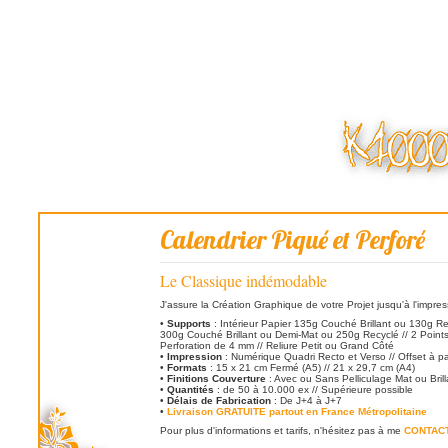
Calendrier Piqué et Perforé
Le Classique indémodable
J'assure la Création Graphique de votre Projet jusqu'à l'impres
•
Supports
: Intérieur Papier 135g Couché Brillant ou 130g Re
300g Couché Brillant ou Demi-Mat ou 250g Recyclé // 2 Points
Perforation de 4 mm // Reliure Petit ou Grand Côté
•
Impression
: Numérique Quadri Recto et Verso // Offset à pa
•
Formats
: 15 x 21 cm Fermé (A5) // 21 x 29,7 cm (A4)
•
Finitions Couverture
: Avec ou Sans Pelliculage Mat ou Brill
•
Quantités
: de 50 à 10.000 ex // Supérieure possible
•
Délais de Fabrication
: De J+4 à J+7
•
Livraison GRATUITE partout en France Métropolitaine
Pour plus d'informations et tarifs, n'hésitez pas à me
CONTAC