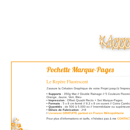
Pochette Marque-Pages
Le Repère Fluorescent
J'assure la Création Graphique de votre Projet jusqu'à l'impre
•
Supports
: 350g Mat // Double Rainage // 5 Couleurs Fluore
Orange, Jaune, Vert, Bleu
•
Impression
: Offset Quadri Recto + Set Marque-Pages
•
Formats
: 5 x 8 cm fermé // 9,3 x 8 cm ouvert // Coins Carrés
•
Quantités
: de 500 à 5.000 ex // Intermédiaire ou supérieure
•
Délais de Fabrication
: J+8
•
Livraison GRATUITE partout en France Métropolitaine
Pour plus d'informations et tarifs, n'hésitez pas à me
CONTAC