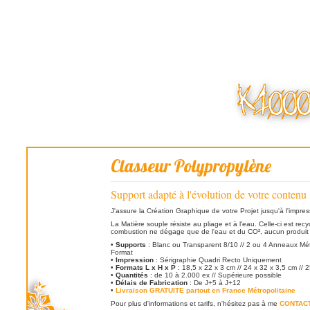
Classeur Polypropylène
Support adapté à l'évolution de votre contenu
J'assure la Création Graphique de votre Projet jusqu'à l'impres
La Matière souple résiste au pliage et à l'eau. Celle-ci est recy
combustion ne dégage que de l'eau et du CO², aucun produit
•
Supports
: Blanc ou Transparent 8/10 // 2 ou 4 Anneaux Mét
Format
•
Impression
: Sérigraphie Quadri Recto Uniquement
•
Formats L x H x P
: 18,5 x 22 x 3 cm // 24 x 32 x 3,5 cm // 
•
Quantités
: de 10 à 2.000 ex // Supérieure possible
•
Délais de Fabrication
: De J+5 à J+12
•
Livraison GRATUITE partout en France Métropolitaine
Pour plus d'informations et tarifs, n'hésitez pas à me
CONTAC