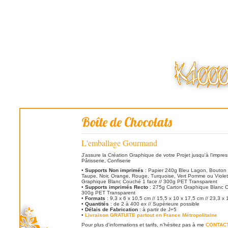
Boîte de Chocolats
L'emballage Gourmand
J'assure la Création Graphique de votre Projet jusqu'à l'impressi
Pâtisserie, Confiserie
•
Supports Non imprimés
: Papier 240g Bleu Lagon, Bouton d
Taupe, Noir, Orange, Rouge, Turquoise, Vert Pomme ou Violet
Graphique Blanc Couché 1 face // 300g PET Transparent
•
Supports imprimés Recto
: 275g Carton Graphique Blanc C
300g PET Transparent
•
Formats
: 9,3 x 6 x 10,5 cm // 15,5 x 10 x 17,5 cm // 23,3 x
•
Quantités
: de 2 à 400 ex // Supérieure possible
•
Délais de Fabrication
: à partir de J+5
•
Livraison GRATUITE partout en France Métropolitaine
Pour plus d'informations et tarifs, n'hésitez pas à me
CONTAC