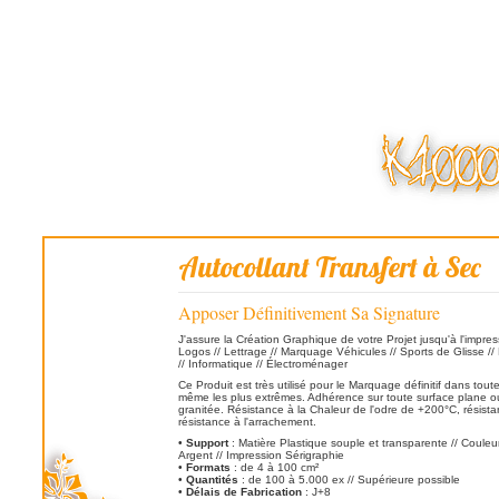
Autocollant Transfert à Sec
Apposer Définitivement Sa Signature
J'assure la Création Graphique de votre Projet jusqu'à l'impressi
Logos // Lettrage // Marquage Véhicules // Sports de Glisse // 
// Informatique // Électroménager
Ce Produit est très utilisé pour le Marquage définitif dans toute
même les plus extrêmes. Adhérence sur toute surface plane ou
granitée. Résistance à la Chaleur de l'odre de +200°C, résist
résistance à l'arrachement.
•
Support
: Matière Plastique souple et transparente // Couleur
Argent // Impression Sérigraphie
•
Formats
: de 4 à 100 cm²
•
Quantités
: de 100 à 5.000 ex // Supérieure possible
•
Délais de Fabrication
: J+8