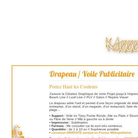
Drapeau / Voile Publicitaire
Portez Haut les Couleurs
J'assure la Création Graphique de votre Projet jusqu'à l'impress
Beach Line // Leaf Line // PLV // Salon // Repère Visuel
Le drapeau attire l'oeil et permet d'une façon originale de dist
entreprise, d'un stand, d'un magasin, d'un restaurant, faire de l
plage...
•
Support
: Voile en Tissu Forme Ronde, Aile ou Plate // Struc
ou Fibre de Verre // Mât à gauche ou à droite
•
Impression
: Sublimation
•
Formats
: Me consulter car ils sont très nombreux
•
Quantités
: de 1 à 10 ex // Supérieure possible
•
Livraison GRATUITE partout en France Métropolitaine