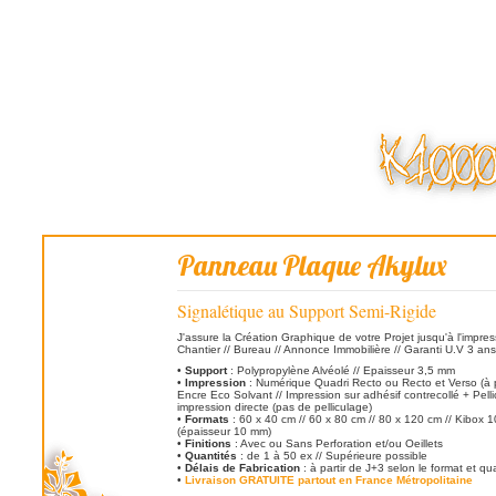
Panneau Plaque Akylux
Signalétique au Support Semi-Rigide
J'assure la Création Graphique de votre Projet jusqu'à l'impre
Chantier // Bureau // Annonce Immobilière // Garanti U.V 3 ans
•
Support
: Polypropylène Alvéolé // Epaisseur 3,5 mm
•
Impression
: Numérique Quadri Recto ou Recto et Verso (à pa
Encre Eco Solvant // Impression sur adhésif contrecollé + Pell
impression directe (pas de pelliculage)
•
Formats
: 60 x 40 cm // 60 x 80 cm // 80 x 120 cm // Kibox 
(épaisseur 10 mm)
•
Finitions
: Avec ou Sans Perforation et/ou Oeillets
•
Quantités
: de 1 à 50 ex // Supérieure possible
•
Délais de Fabrication
: à partir de J+3 selon le format et qu
•
Livraison GRATUITE partout en France Métropolitaine