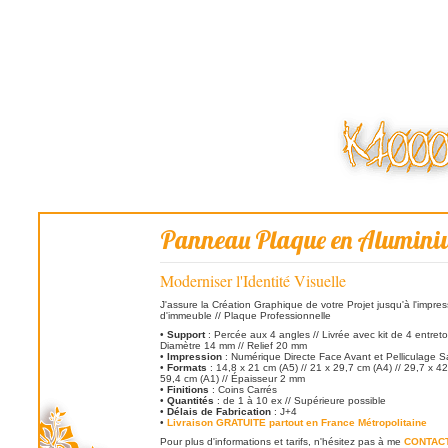
Panneau Plaque en Alumin
Moderniser l'Identité Visuelle
J'assure la Création Graphique de votre Projet jusqu'à l'impres
d'immeuble // Plaque Professionnelle
•
Support
: Percée aux 4 angles // Livrée avec kit de 4 entreto
Diamètre 14 mm // Relief 20 mm
•
Impression
: Numérique Directe Face Avant et Pelliculage Sat
•
Formats
: 14,8 x 21 cm (A5) // 21 x 29,7 cm (A4) // 29,7 x 42
59,4 cm (A1) // Épaisseur 2 mm
•
Finitions
: Coins Carrés
•
Quantités
: de 1 à 10 ex // Supérieure possible
•
Délais de Fabrication
: J+4
•
Livraison GRATUITE partout en France Métropolitaine
Pour plus d'informations et tarifs, n'hésitez pas à me
CONTAC