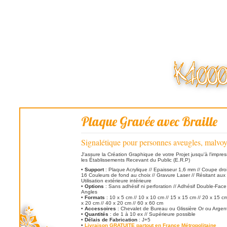
Plaque Gravée avec Braille
Signalétique pour personnes aveugles, malvo
J'assure la Création Graphique de votre Projet jusqu'à l'impre
les Établissements Recevant du Public (E.R.P)
•
Support
: Plaque Acrylique // Epaisseur 1,6 mm // Coupe droi
16 Couleurs de fond au choix // Gravure Laser // Résitant aux
Utilisation extérieure intérieure
•
Options
: Sans adhésif ni perforation // Adhésif Double-Face 
Angles
•
Formats
: 10 x 5 cm // 10 x 10 cm // 15 x 15 cm // 20 x 15 cm
x 20 cm // 40 x 20 cm // 60 x 60 cm
•
Accessoires
: Chevalet de Bureau ou Glissière Or ou Argen
•
Quantités
: de 1 à 10 ex // Supérieure possible
•
Délais de Fabrication
: J+5
•
Livraison GRATUITE partout en France Métropolitaine