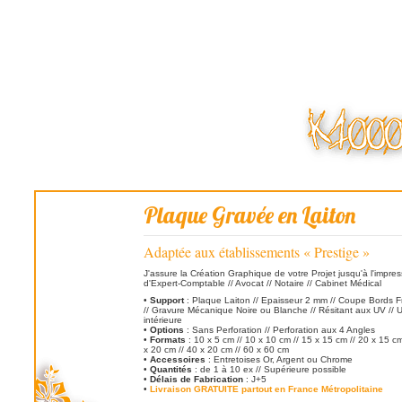
Plaque Gravée en Laiton
Adaptée aux établissements « Prestige »
J'assure la Création Graphique de votre Projet jusqu'à l'impres
d'Expert-Comptable // Avocat // Notaire // Cabinet Médical
•
Support
: Plaque Laiton // Epaisseur 2 mm // Coupe Bords 
// Gravure Mécanique Noire ou Blanche // Résitant aux UV // Ut
intérieure
•
Options
: Sans Perforation // Perforation aux 4 Angles
•
Formats
: 10 x 5 cm // 10 x 10 cm // 15 x 15 cm // 20 x 15 cm
x 20 cm // 40 x 20 cm // 60 x 60 cm
•
Accessoires
: Entretoises Or, Argent ou Chrome
•
Quantités
: de 1 à 10 ex // Supérieure possible
•
Délais de Fabrication
: J+5
•
Livraison GRATUITE partout en France Métropolitaine