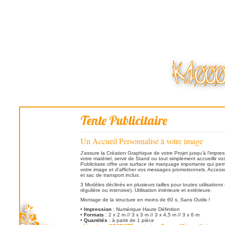
Tente Publicitaire
Un Accueil Personnalisé à votre image
J'assure la Création Graphique de votre Projet jusqu'à l'impre
votre matériel, servir de Stand ou tout simplement accueillir vos
Publicitaire offre une surface de marquage importante qui perm
votre image et d'afficher vos messages promotionnels. Accesso
et sac de transport inclus.
3 Modèles déclinés en plusieurs tailles pour toutes utilisations
régulière ou intensive). Utilisation intérieure et extérieure.
Montage de la structure en moins de 60 s, Sans Outils !
•
Impression
: Numérique Haute Définition
•
Formats
: 2 x 2 m // 3 x 3 m // 3 x 4,5 m // 3 x 6 m
•
Quantités
: à partir de 1 pièce