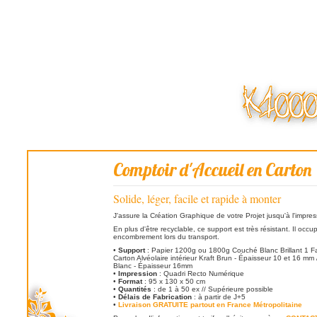
Comptoir d'Accueil en Carton
Solide, léger, facile et rapide à monter
J'assure la Création Graphique de votre Projet jusqu'à l'impres
En plus d'être recyclable, ce support est très résistant. Il occu
encombrement lors du transport.
•
Support
: Papier 1200g ou 1800g Couché Blanc Brillant 1 Fa
Carton Alvéolaire intérieur Kraft Brun - Épaisseur 10 et 16 mm 
Blanc - Épaisseur 16mm
•
Impression
: Quadri Recto Numérique
•
Format
: 95 x 130 x 50 cm
•
Quantités
: de 1 à 50 ex // Supérieure possible
•
Délais de Fabrication
: à partir de J+5
•
Livraison GRATUITE partout en France Métropolitaine