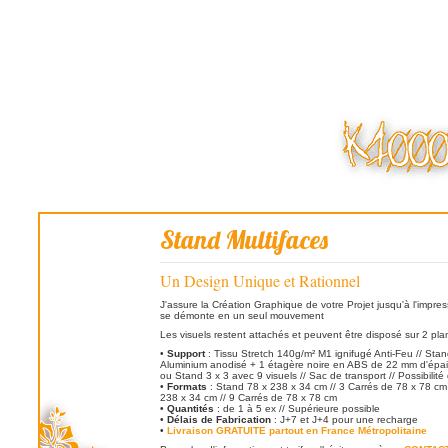
Stand Multifaces
Un Design Unique et Rationnel
J'assure la Création Graphique de votre Projet jusqu'à l'impre
se démonte en un seul mouvement
Les visuels restent attachés et peuvent être disposé sur 2 plan
•
Support
: Tissu Stretch 140g/m² M1 ignifugé Anti-Feu // Stan
Aluminium anodisé + 1 étagère noire en ABS de 22 mm d'épais
ou Stand 3 x 3 avec 9 visuels // Sac de transport // Possibilité
•
Formats
: Stand 78 x 238 x 34 cm // 3 Carrés de 78 x 78 c
238 x 34 cm // 9 Carrés de 78 x 78 cm
•
Quantités
: de 1 à 5 ex // Supérieure possible
•
Délais de Fabrication
: J+7 et J+4 pour une recharge
•
Livraison GRATUITE partout en France Métropolitaine