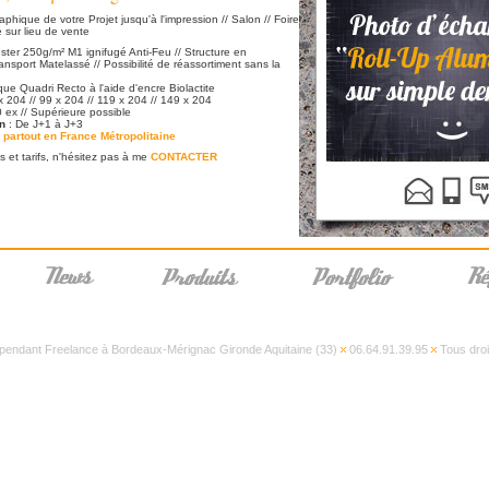
aphique de votre Projet jusqu'à l'impression // Salon // Foire
té sur lieu de vente
ster 250g/m² M1 ignifugé Anti-Feu // Structure en
nsport Matelassé // Possibilité de réassortiment sans la
ue Quadri Recto à l'aide d'encre Biolactite
x 204 // 99 x 204 // 119 x 204 // 149 x 204
 ex // Supérieure possible
on
: De J+1 à J+3
partout en France Métropolitaine
s et tarifs, n'hésitez pas à me
CONTACTER
pendant Freelance à Bordeaux-Mérignac Gironde Aquitaine (33)
06.64.91.39.95
Tous droi