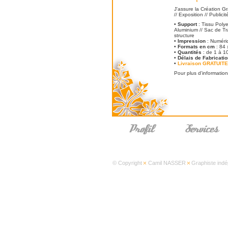
J'assure la Création Gr
// Exposition // Publici
•
Support
: Tissu Polye
Aluminium // Sac de Tra
structure
•
Impression
: Numériq
•
Formats en cm
: 84 
•
Quantités
: de 1 à 10
•
Délais de Fabricati
•
Livraison GRATUITE 
Pour plus d'information
© Copyright
Camil NASSER
Graphiste indé