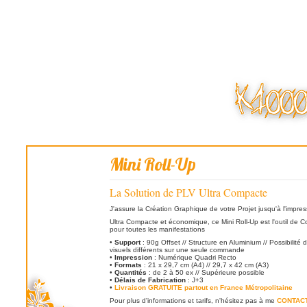
Mini Roll-Up
La Solution de PLV Ultra Compacte
J'assure la Création Graphique de votre Projet jusqu'à l'impres
Ultra Compacte et économique, ce Mini Roll-Up est l'outil de 
pour toutes les manifestations
•
Support
: 90g Offset // Structure en Aluminium // Possibilité 
visuels différents sur une seule commande
•
Impression
: Numérique Quadri Recto
•
Formats
: 21 x 29,7 cm (A4) // 29,7 x 42 cm (A3)
•
Quantités
: de 2 à 50 ex // Supérieure possible
•
Délais de Fabrication
: J+3
•
Livraison GRATUITE partout en France Métropolitaine
Pour plus d'informations et tarifs, n'hésitez pas à me
CONTAC